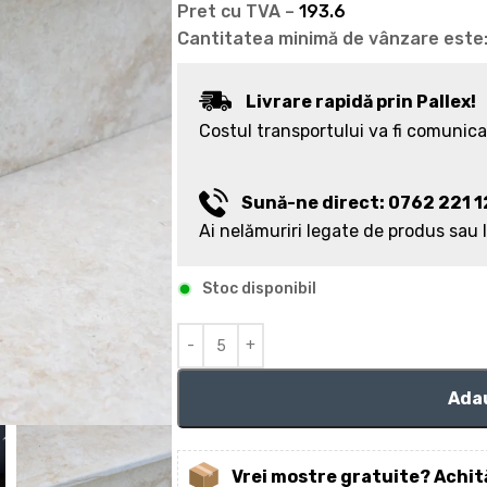
Pret cu TVA –
193.6
Cantitatea minimă de vânzare este
Livrare rapidă prin Pallex!
Costul transportului va fi comunicat
Sună-ne direct: 0762 221 
Ai nelămuriri legate de produs sau 
Stoc disponibil
Adau
Vrei mostre gratuite? Achită