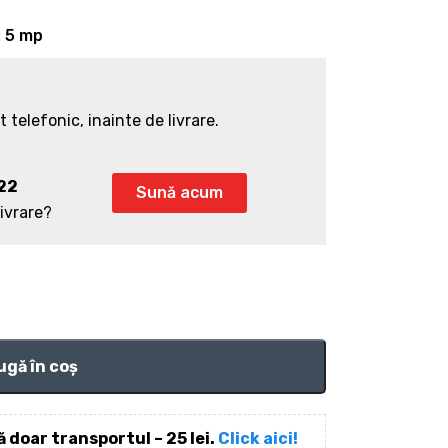
:
5 mp
 telefonic, inainte de livrare.
122
Sună acum
livrare?
gă în coș
 doar transportul – 25 lei.
Click aici!