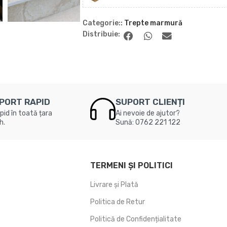
Categorie::
Trepte marmură
Distribuie:
PORT RAPID
SUPORT CLIENȚI
pid în toată țara
Ai nevoie de ajutor?
h.
Sună: 0762 221 122
TERMENI ȘI POLITICI
Livrare și Plată
Politica de Retur
Politică de Confidențialitate