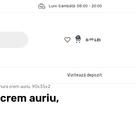
Luni-Sâmbătă: 08:00 - 20:00
0
0
LEI
,00
Vizitează depozit
ura crem auriu, 90x35x2
crem auriu,