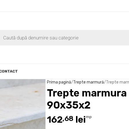
CONTACT
Prima pagină
Trepte marmură
Trepte marm
Trepte marmura 
90x35x2
162
lei
,68
mp